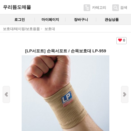
우리뜸도매몰
카테고리
검색
로그인
마이페이지
장바구니
관심상품
보호대/테이핑/보호용품
보호대
0
[LP서포트] 손목서포트 / 손목보호대 LP-959