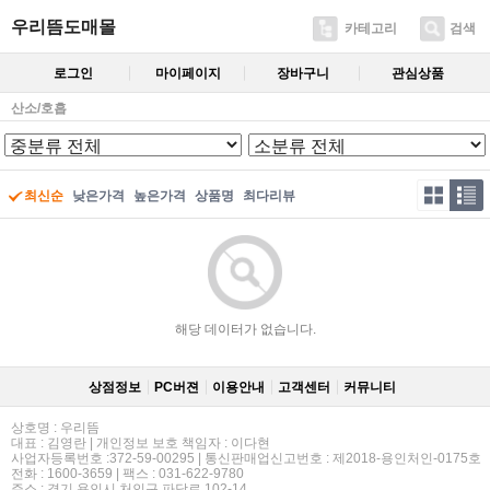
우리뜸도매몰
카테고리
검색
로그인
마이페이지
장바구니
관심상품
산소/호흡
최신순
낮은가격
높은가격
상품명
최다리뷰
해당 데이터가 없습니다.
상점정보
PC버젼
이용안내
고객센터
커뮤니티
상호명 : 우리뜸
대표 : 김영란 | 개인정보 보호 책임자 : 이다현
사업자등록번호 :372-59-00295 | 통신판매업신고번호 : 제2018-용인처인-0175호
전화 : 1600-3659 | 팩스 : 031-622-9780
주소 : 경기 용인시 처인구 파담로 102-14