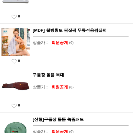
0
[MDP] 웰빙황토 찜질팩 무릎전용찜질팩
상품가 :
회원공개
(0)
0
구들장 돌뜸 복대
상품가 :
회원공개
(0)
0
[신형]구들장 돌뜸 쑥뜸패드
상품가 :
회원공개
(0)