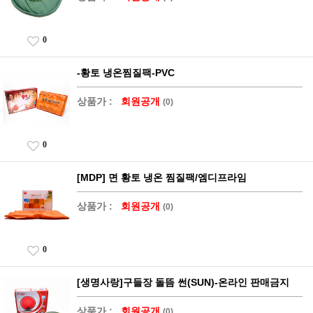
0
-황토 냉온찜질팩-PVC
상품가 :
회원공개
(0)
0
[MDP] 면 황토 냉온 찜질팩/엠디프라임
상품가 :
회원공개
(0)
0
[생명사랑]구들장 돌뜸 썬(SUN)-온라인 판매금지
상품가 :
회원공개
(0)