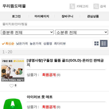
우리뜸도매몰
카테고리
검색
로그인
마이페이지
장바구니
관심상품
물리치료/안마/찜질
최신순
낮은가격
높은가격
상품명
최다리뷰
1 - 20
[생명사랑]구들장 돌뜸 골드(GOLD)-온라인 판매금
지
상품가 :
회원공개
(0)
0
아이러브 풋 매트
상품가 :
회원공개
(0)