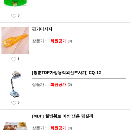
0
핑거마사지
상품가 :
회원공개
(0)
1
[청훈TDP가정용적외선조사기] CQ-12
상품가 :
회원공개
(0)
0
[MDP] 웰빙황토 어깨 냉온 찜질팩
상품가 :
회원공개
(0)